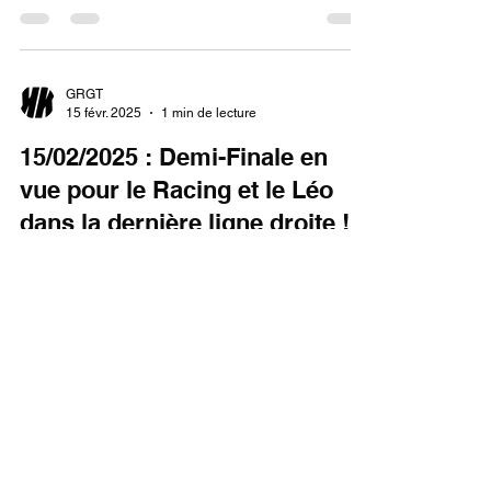
GRGT
15 févr. 2025
1 min de lecture
15/02/2025 : Demi-Finale en
vue pour le Racing et le Léo
dans la dernière ligne droite !
Ce week-end de hockey indoor a été décisif pour
la division U19 Boys Indoor - DH B, alors que les
équipes cherchent à consolider leur...
GRGT
15 févr. 2025
1 min de lecture
16/02/2025 - Leuven couronné