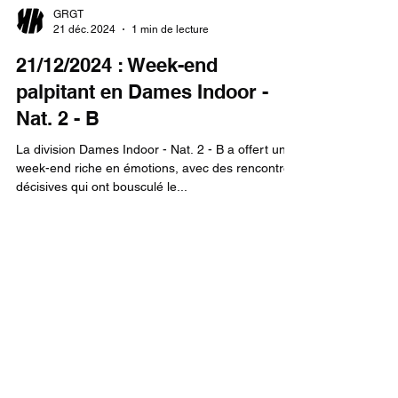
GRGT
21 déc. 2024
1 min de lecture
21/12/2024 : Week-end
palpitant en Dames Indoor -
Nat. 2 - B
La division Dames Indoor - Nat. 2 - B a offert un
week-end riche en émotions, avec des rencontres
décisives qui ont bousculé le...
GRGT
15 déc. 2024
2 min de lecture
14/12/2024 : Namur et Old Club
en tête après des victoires
palpitantes!