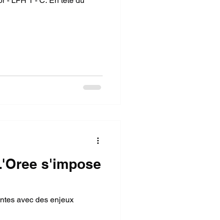
 - LFH 1 - C. En tête du
 L'Oree s'impose
antes avec des enjeux