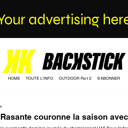
Your advertising her
HOME
TOUTE L'INFO
OUTDOOR Part 2
S'ABONNER
re
a Rasante couronne la saison ave