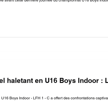
le avant cette dernière journée du championnat U16 Boys Indoor
el haletant en U16 Boys Indoor :
U16 Boys Indoor - LFH 1 - C a offert des confrontations captiv