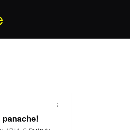
e
c panache!