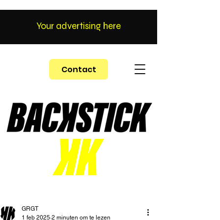
Your advertising here
Contact
GRGT
1 feb 2025
2 minuten om te lezen