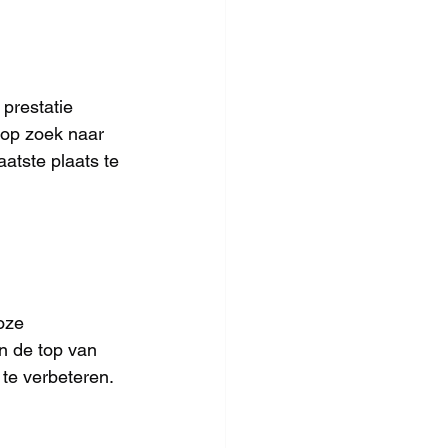
prestatie 
 op zoek naar 
atste plaats te 
oze 
n de top van 
te verbeteren.