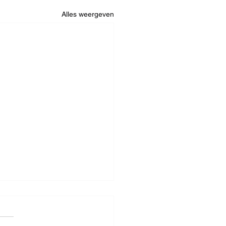
Alles weergeven
2/2025 - Keerbergen
feert en grijpt de titel!