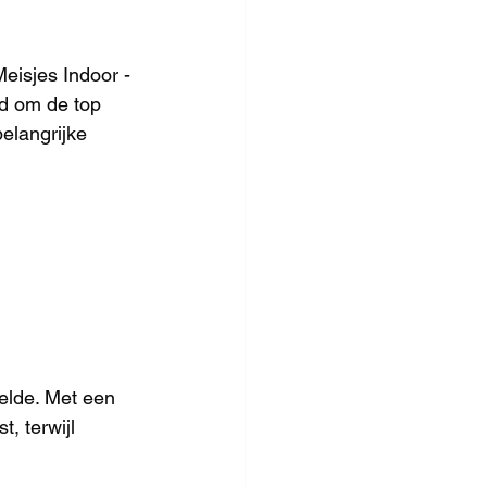
eisjes Indoor - 
d om de top 
elangrijke 
elde. Met een 
, terwijl 