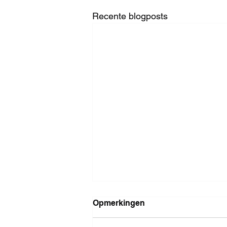
Recente blogposts
15/02/2025: Halve Finale en
Opmerkingen
Finale in zicht voor Racing
en Léo in de laatste rechte