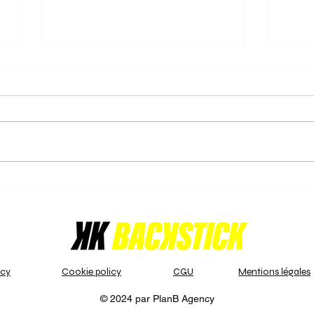
15/02/2025: Gantoise U14B-
16/0
2 kampioen
triom
De U14 Boys Indoor - VHL 1 - A
De da
divisie beleefde een spannende
vol e
dag op 15 februari 2025!
kampi
Naarmate deze serie wedstrijden
- VHL
naderde, was de...
stond
icy
Cookie policy
CGU
Mentions légales
© 2024 par PlanB Agency