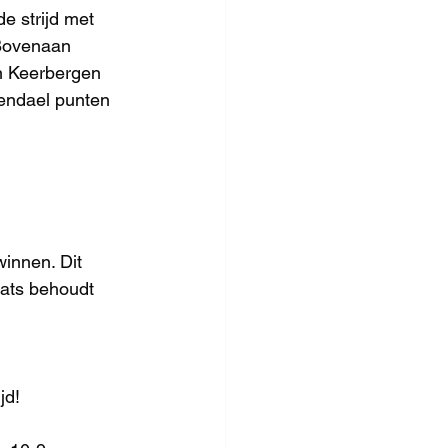
e strijd met 
Bovenaan 
en Keerbergen 
endael punten 
innen. Dit 
aats behoudt 
jd!