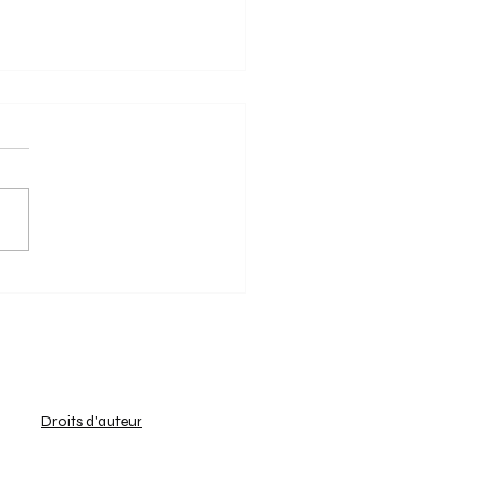
2/2025 - Keerbergen
feert en grijpt de titel!
g van 16 februari 2025 was
moties voor het
oenschap U19 Girls Indoor
 1 - C. Bij het ochtendgloren
 Keerbergen...
Droits d'auteur