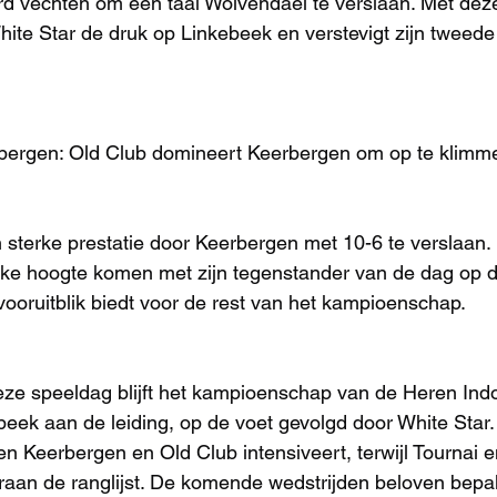
rd vechten om een taai Wolvendael te verslaan. Met dez
ite Star de druk op Linkebeek en verstevigt zijn tweede 
rbergen: Old Club domineert Keerbergen om op te klimme
 sterke prestatie door Keerbergen met 10-6 te verslaan. D
ijke hoogte komen met zijn tegenstander van de dag op d
oruitblik biedt voor de rest van het kampioenschap.
ze speeldag blijft het kampioenschap van de Heren Indoo
ek aan de leiding, op de voet gevolgd door White Star. 
en Keerbergen en Old Club intensiveert, terwijl Tournai 
raan de ranglijst. De komende wedstrijden beloven bepal