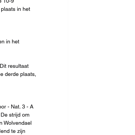
e 10-9 
plaats in het 
n in het 
it resultaat 
e derde plaats, 
r - Nat. 3 - A 
De strijd om 
en Wolvendael 
end te zijn 