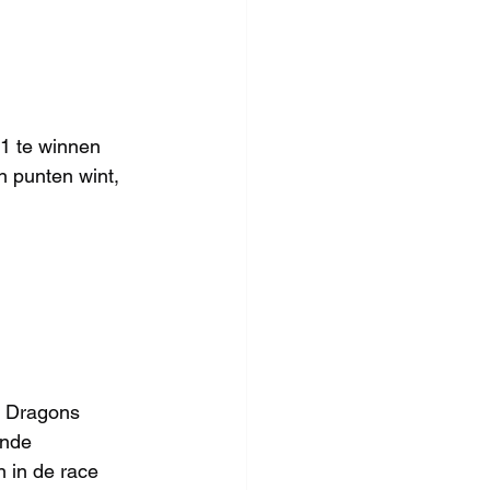
-1 te winnen 
n punten wint, 
n Dragons 
nde 
 in de race 