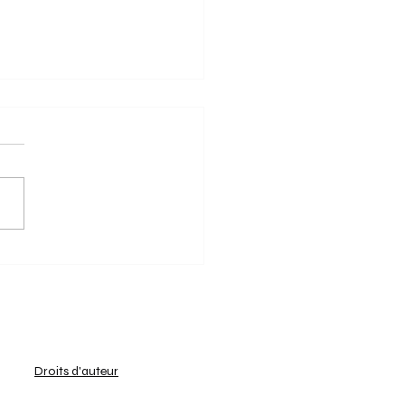
5/2025: Keerbergen aan
 de race naar de play-
 wordt intenser!
t reguliere seizoen ten
 loopt, hebben alle teams
e divisie U14 Meisjes (2) -
LFH 1 A gevochten om hun
orium te...
Droits d'auteur