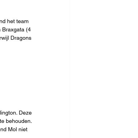
ond het team 
n Braxgata (4 
rwijl Dragons 
lington. Deze 
 te behouden. 
nd Mol niet 