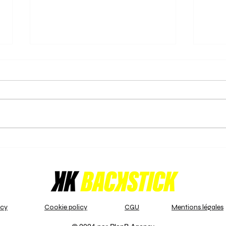
31/05/2025 - Laatste rechte
31/0
lijn voor de play-offs in de
kop,
Nat. 3 B!
offs
Nu het reguliere seizoen ten
Nu he
einde loopt in U14 Girls (2) - Nat.
einde
3 B, hebben de teams
van d
beslissende prestaties geleverd
VHL/
om zich te...
territ
icy
Cookie policy
CGU
Mentions légales