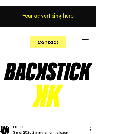
Your advertising here
Contact
GRGT
3 mei 2025
2 minuten om te lezen