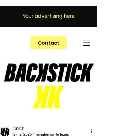
Your advertising here
Contact
GRGT
3 mei 2025
1 minuten om te lezen