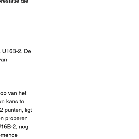
estatie die 
s U16B-2. De 
van 
op van het 
ke kans te 
 punten, ligt 
en proberen 
16B-2, nog 
komende 