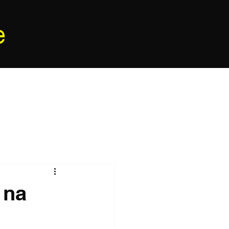
e
 na