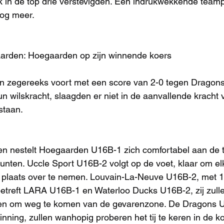
in de top drie verstevigden. Een indrukwekkende teampr
og meer.
arden: Hoegaarden op zijn winnende koers
jn zegereeks voort met een score van 2-0 tegen Dragon
 wilskracht, slaagden er niet in de aanvallende kracht 
staan.
n nestelt Hoegaarden U16B-1 zich comfortabel aan de t
nten. Uccle Sport U16B-2 volgt op de voet, klaar om el
 plaats over te nemen. Louvain-La-Neuve U16B-2, met 12
betreft LARA U16B-1 en Waterloo Ducks U16B-2, zij zull
ren om weg te komen van de gevarenzone. De Dragons U
nning, zullen wanhopig proberen het tij te keren in de 