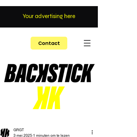
Your advertising here
Contact
GRGT
3 mei 2025
1 minuten om te lezen