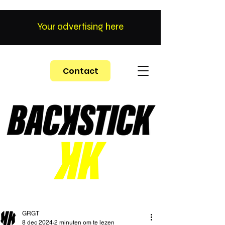
Your advertising here
Contact
GRGT
8 dec 2024
2 minuten om te lezen