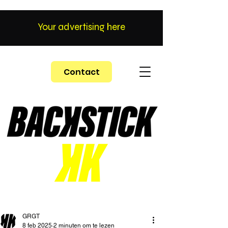
Your advertising here
Contact
GRGT
8 feb 2025
2 minuten om te lezen