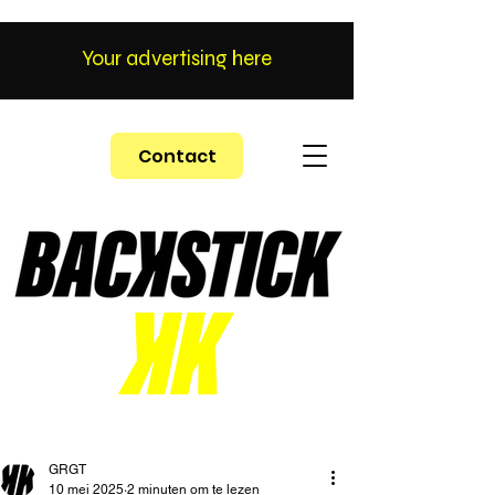
Your advertising here
Contact
GRGT
10 mei 2025
2 minuten om te lezen