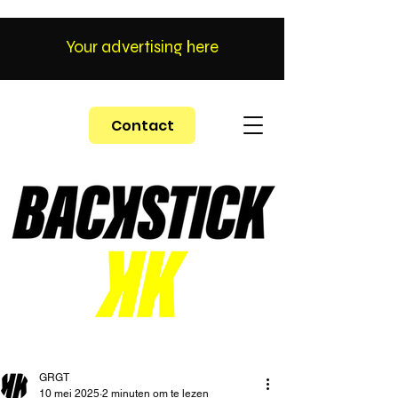
Your advertising here
Contact
GRGT
10 mei 2025
2 minuten om te lezen