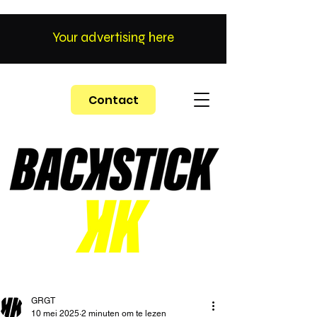
Your advertising here
Contact
GRGT
10 mei 2025
2 minuten om te lezen