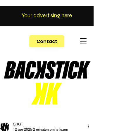
Your advertising here
Contact
GRGT
12 apr 2025
2 minuten om te lezen