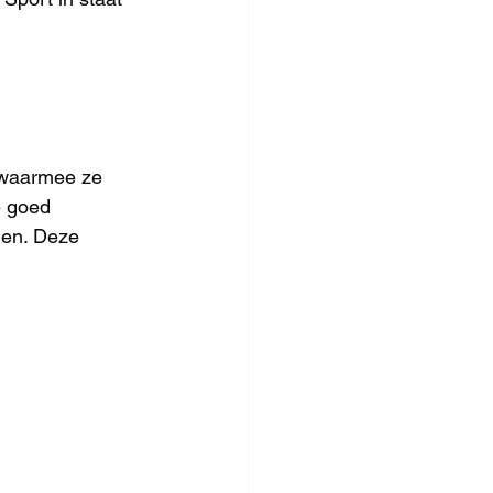
 waarmee ze 
e goed 
len. Deze 