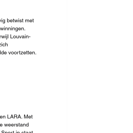
ig betwist met 
winningen. 
rwijl Louvain-
ich 
lde voortzetten.
egen LARA. Met 
ie weerstand 
Sport in staat 