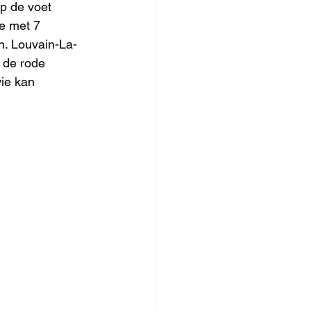
p de voet 
e met 7 
n. Louvain-La-
 de rode 
ie kan 