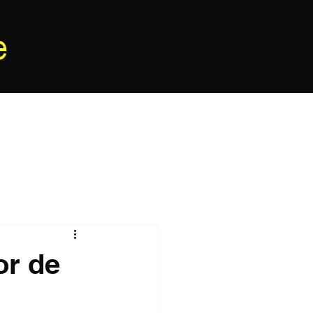
e
or de