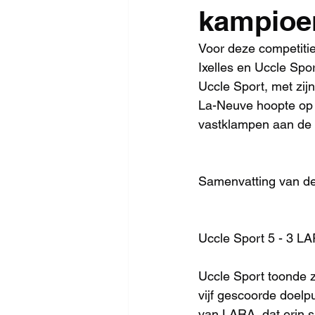
kampioe
Voor deze competiti
Ixelles en Uccle Spo
Uccle Sport, met zijn
La-Neuve hoopte op t
vastklampen aan de to
Samenvatting van de
Uccle Sport 5 - 3 LA
Uccle Sport toonde z
vijf gescoorde doel
van LARA, dat erin s