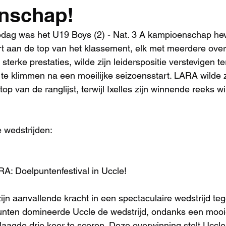
nschap!
edag was het U19 Boys (2) - Nat. 3 A kampioenschap hev
rt aan de top van het klassement, elk met meerdere over
 sterke prestaties, wilde zijn leiderspositie verstevigen te
e klimmen na een moeilijke seizoensstart. LARA wilde z
p van de ranglijst, terwijl Ixelles zijn winnende reeks wi
 wedstrijden:
RA: Doelpuntenfestival in Uccle!
ijn aanvallende kracht in een spectaculaire wedstrijd t
punten domineerde Uccle de wedstrijd, ondanks een moo
laagde drie keer te scoren. Deze overwinning stelt Uccle 