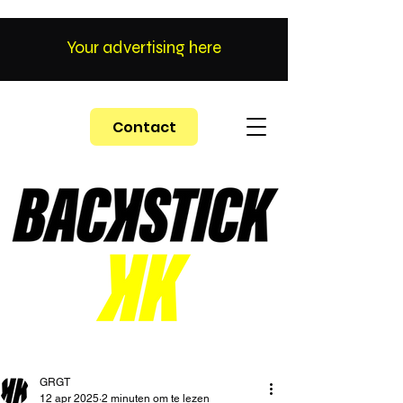
Your advertising here
Contact
GRGT
12 apr 2025
2 minuten om te lezen