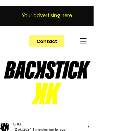
Your advertising here
Contact
GRGT
12 okt 2024
1 minuten om te lezen