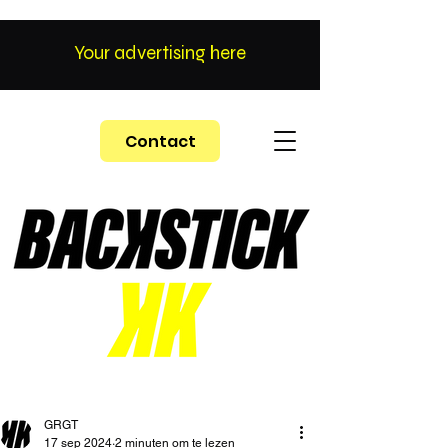
Your advertising here
Contact
GRGT
17 sep 2024
2 minuten om te lezen