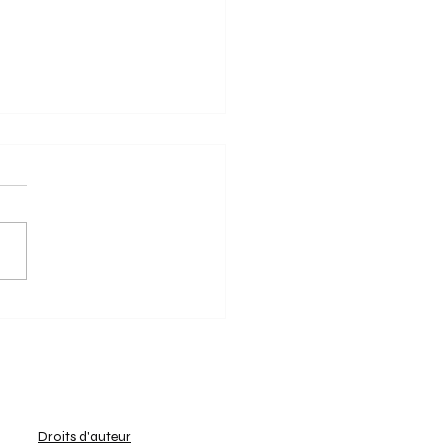
5/2025: Keerbergen aan
 de race naar de play-
 wordt intenser!
t reguliere seizoen ten
 loopt, hebben alle teams
e divisie U14 Meisjes (2) -
LFH 1 A gevochten om hun
orium te...
Droits d'auteur