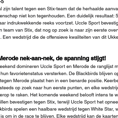
-5
l zijn talent tegen een Stix-team dat de herhaalde aanva
oenschap niet kon tegenhouden. Een duidelijk resultaat: 5
aar indrukwekkende reeks voortzet. Uccle Sport bevestigt
n team van Stix, dat nog op zoek is naar zijn eerste over
. Een wedstrijd die de offensieve kwaliteiten van dit Ukk
Merode nek-aan-nek, de spanning stijgt!
eekend domineren Uccle Sport en Merode de ranglijst me
un favorietenstatus versterken. De Blackbirds blijven o
tegen Merode plaatst hen in een benarde positie. Keerb
g steeds op zoek naar hun eerste punten, en elke wedstrij
terop te raken. Het komende weekend belooft intens te 
illen bevestigen tegen Stix, terwijl Uccle Sport het opne
birds spelen een haalbare wedstrijd tegen White Star, 
is om in de race te blijven. Elke wedstrijd kan de kaarte