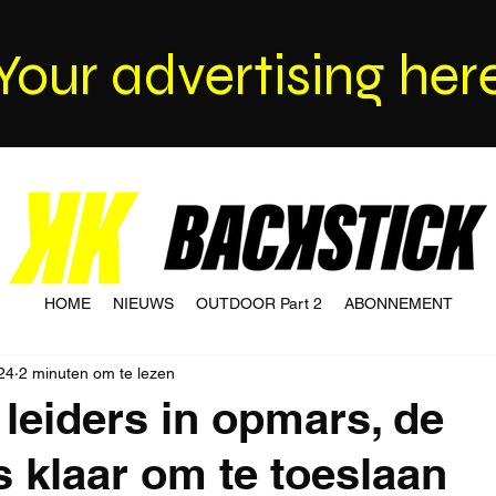
Your advertising her
HOME
NIEUWS
OUTDOOR Part 2
ABONNEMENT
24
2 minuten om te lezen
 leiders in opmars, de
s klaar om te toeslaan