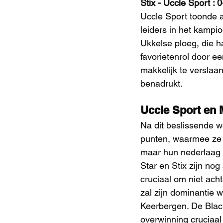
Stix - Uccle Sport : 0
Uccle Sport toonde a
leiders in het kampi
Ukkelse ploeg, die h
favorietenrol door ee
makkelijk te verslaan
benadrukt.
Uccle Sport en 
Na dit beslissende w
punten, waarmee ze h
maar hun nederlaag 
Star en Stix zijn no
cruciaal om niet ach
zal zijn dominantie w
Keerbergen. De Black
overwinning cruciaal 