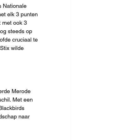
 Nationale 
t elk 3 punten 
 met ook 3 
nog steeds op 
fde cruciaal te 
Stix wilde 
eerde Merode 
chil. Met een 
lackbirds 
dschap naar 