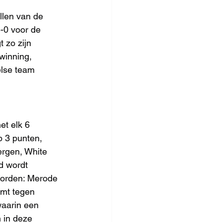
llen van de 
-0 voor de 
 zo zijn 
winning, 
else team 
t elk 6 
p 3 punten, 
ergen, White 
d wordt 
worden: Merode 
emt tegen 
waarin een 
n in deze 