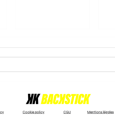
31/05/2025 - Laatste rechte
31/0
lijn voor de play-offs in de
kop,
Nat. 3 B!
offs
Nu het reguliere seizoen ten
Nu he
einde loopt in U14 Girls (2) - Nat.
einde
3 B, hebben de teams
van d
beslissende prestaties geleverd
VHL/
om zich te...
territ
icy
Cookie policy
CGU
Mentions légales