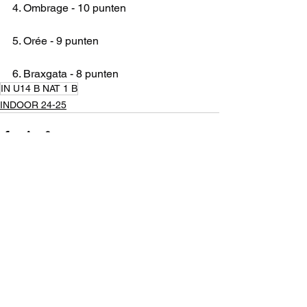
4. Ombrage - 10 punten
5. Orée - 9 punten
6. Braxgata - 8 punten
IN U14 B NAT 1 B
INDOOR 24-25
Alles weergeven
Recente blogposts