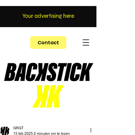
Your advertising here
Contact
GRGT
15 feb 2025
2 minuten om te lezen