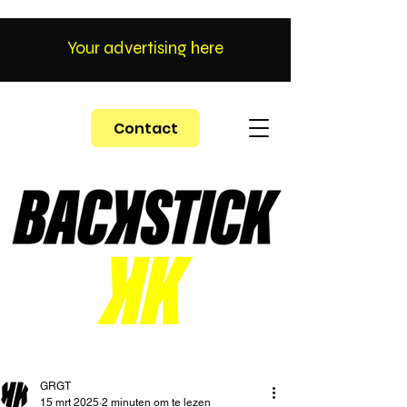
Your advertising here
Contact
GRGT
15 mrt 2025
2 minuten om te lezen