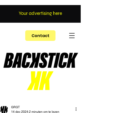
Your advertising here
Contact
GRGT
14 dec 2024
2 minuten om te lezen