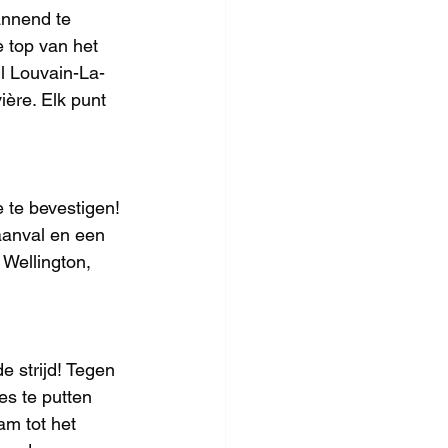
annend te 
 top van het 
jl Louvain-La-
ère. Elk punt 
 te bevestigen! 
aanval en een 
 Wellington, 
 strijd! Tegen 
s te putten 
am tot het 