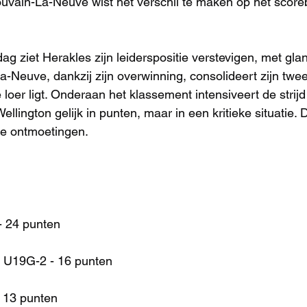
uvain-La-Neuve wist het verschil te maken op het score
g ziet Herakles zijn leiderspositie verstevigen, met gla
-Neuve, dankzij zijn overwinning, consolideert zijn twee
 loer ligt. Onderaan het klassement intensiveert de stri
llington gelijk in punten, maar in een kritieke situatie.
de ontmoetingen.
- 24 punten
 U19G-2 - 16 punten
 13 punten