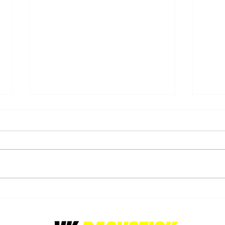
15/02/2025: Gantoise U14B-
16/0
2 kampioen
triom
De U14 Boys Indoor - VHL 1 - A
De da
divisie beleefde een spannende
vol e
dag op 15 februari 2025!
kampi
Naarmate deze serie wedstrijden
- VHL
naderde, was de...
stond