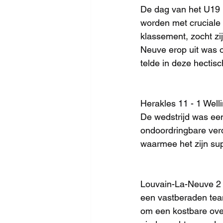
De dag van het U19 
worden met cruciale
klassement, zocht zij
Neuve erop uit was o
telde in deze hectis
Herakles 11 - 1 Welli
De wedstrijd was ee
ondoordringbare verd
waarmee het zijn su
Louvain-La-Neuve 2 -
een vastberaden team
om een kostbare over