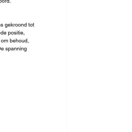
bord.
ns gekroond tot 
de positie, 
jd om behoud, 
 De spanning 