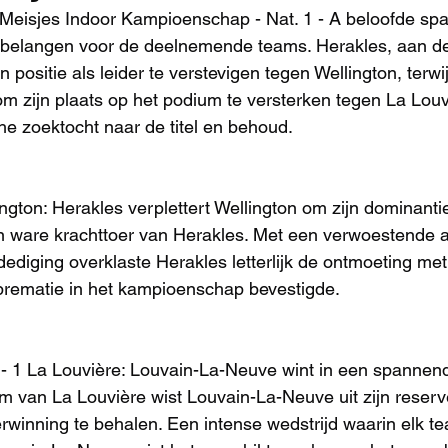
Meisjes Indoor Kampioenschap - Nat. 1 - A beloofde sp
 belangen voor de deelnemende teams. Herakles, aan de
n positie als leider te verstevigen tegen Wellington, terwi
m zijn plaats op het podium te versterken tegen La Louvi
che zoektocht naar de titel en behoud.
ngton: Herakles verplettert Wellington om zijn dominantie
n ware krachttoer van Herakles. Met een verwoestende 
ediging overklaste Herakles letterlijk de ontmoeting met
prematie in het kampioenschap bevestigde.
 1 La Louvière: Louvain-La-Neuve wint in een spannende
 van La Louvière wist Louvain-La-Neuve uit zijn reserve
winning te behalen. Een intense wedstrijd waarin elk te