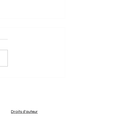
2/2025 - Keerbergen
feert en grijpt de titel!
g van 16 februari 2025 was
moties voor het
oenschap U19 Girls Indoor
 1 - C. Bij het ochtendgloren
 Keerbergen...
Droits d'auteur