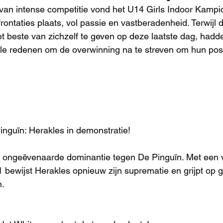
van intense competitie vond het U14 Girls Indoor Kampi
nfrontaties plaats, vol passie en vastberadenheid. Terwijl 
 beste van zichzelf te geven op deze laatste dag, hadd
lle redenen om de overwinning na te streven om hun posit
inguïn: Herakles in demonstratie!
 ongeëvenaarde dominantie tegen De Pinguïn. Met een v
 bewijst Herakles opnieuw zijn suprematie en grijpt op gl
n.