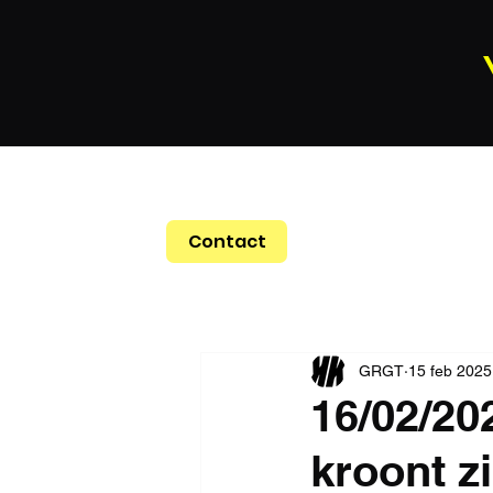
Contact
GRGT
15 feb 2025
16/02/20
kroont z