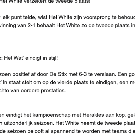
 Het White verzekert de tweede plaats!
r elk punt telde, wist Het White zijn voorsprong te behou
inning van 2-1 behaalt Het White zo de tweede plaats in
 Het Wat’ eindigt in stijl!
eizoen positief af door De Stix met 6-3 te verslaan. Een 
’ in staat stelt om op de vierde plaats te eindigen, een m
chte van eerdere prestaties.
n eindigt het kampioenschap met Herakles aan kop, gek
 uitzonderlijk seizoen. Het White neemt de tweede plaat
nde seizoen belooft al spannend te worden met teams di