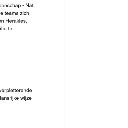
oenschap - Nat. 
de teams zich 
en Herakles, 
ie te 
erpletterende 
ansrijke wijze 