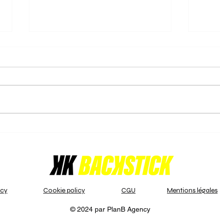
15/02/2025: Gantoise U14B-
16/0
2 kampioen
triom
De U14 Boys Indoor - VHL 1 - A
De da
divisie beleefde een spannende
vol e
dag op 15 februari 2025!
kampi
Naarmate deze serie wedstrijden
- VHL
naderde, was de...
stond
icy
Cookie policy
CGU
Mentions légales
© 2024 par PlanB Agency