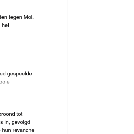
den tegen Mol. 
 het 
goed gespeelde 
ooie 
roond tot 
s in, gevolgd 
e hun revanche 