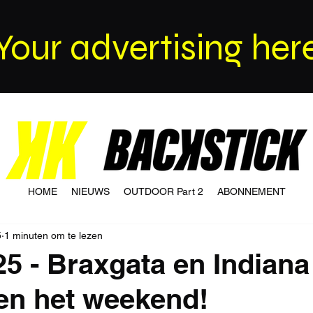
Your advertising her
HOME
NIEUWS
OUTDOOR Part 2
ABONNEMENT
5
1 minuten om te lezen
25 - Braxgata en Indiana
en het weekend!