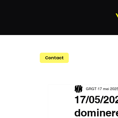
Contact
GRGT
17 mei 202
17/05/20
dominer