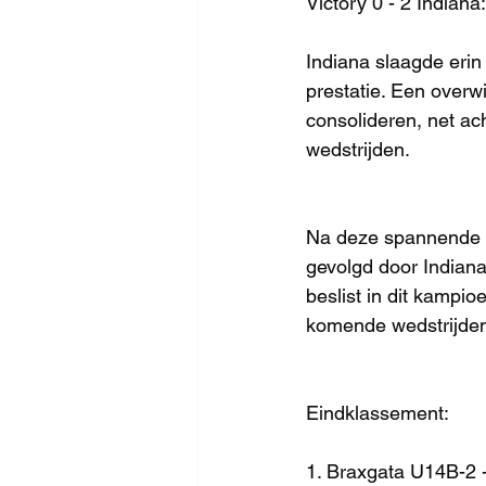
Victory 0 - 2 Indiana
Indiana slaagde erin
prestatie. Een overwi
consolideren, net ac
wedstrijden.
Na deze spannende we
gevolgd door Indiana
beslist in dit kampio
komende wedstrijden 
Eindklassement:
1. Braxgata U14B-2 