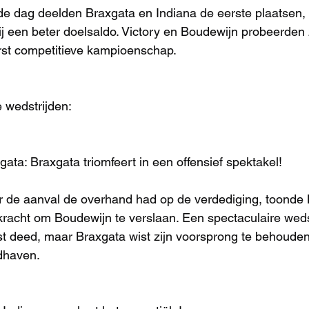
de dag deelden Braxgata en Indiana de eerste plaatsen,
ij een beter doelsaldo. Victory en Boudewijn probeerden 
erst competitieve kampioenschap.
 wedstrijden:
ata: Braxgata triomfeert in een offensief spektakel!
r de aanval de overhand had op de verdediging, toonde B
 kracht om Boudewijn te verslaan. Een spectaculaire wedst
est deed, maar Braxgata wist zijn voorsprong te behouden
ndhaven.