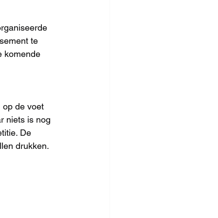
organiseerde 
ssement te 
de komende 
 op de voet 
 niets is nog 
itie. De 
llen drukken.