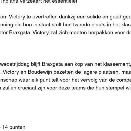
: Indiana verzekert het essentiële!
 om Victory te overtreffen dankzij een solide en goed ge
nning die hen in staat stelt hun tweede plaats in het kla
hter Braxgata. Victory zal zich moeten herpakken voor 
dstrijddag blijft Braxgata aan kop van het klassement,
. Victory en Boudewijn bezetten de lagere plaatsen, maar
enschap waar elk punt telt voor het vervolg van de compet
zullen cruciaal zijn voor deze teams die hun stempel wi
- 14 punten