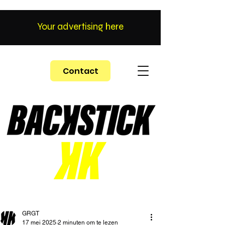
Your advertising here
Contact
GRGT
17 mei 2025
2 minuten om te lezen