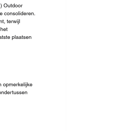
) Outdoor 
e consolideren. 
, terwijl 
het 
tste plaatsen 
 opmerkelijke 
 ondertussen 