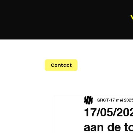
Contact
GRGT
17 mei 202
17/05/20
aan de t