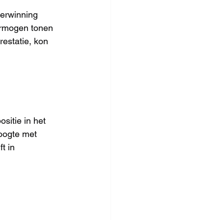
erwinning 
ermogen tonen 
estatie, kon 
sitie in het 
oogte met 
t in 