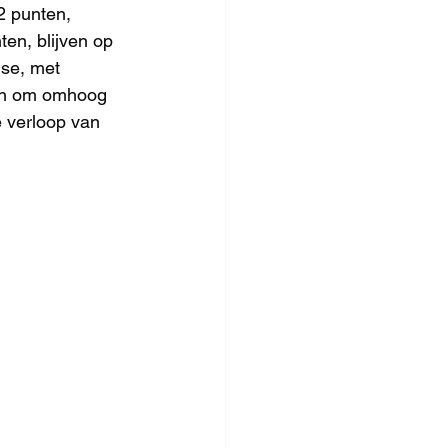
 punten, 
en, blijven op 
lse, met 
oen om omhoog 
 verloop van 