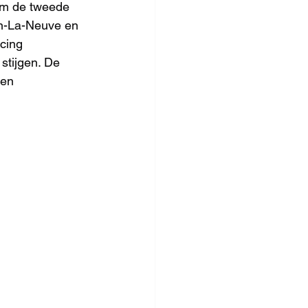
 om de tweede 
in-La-Neuve en 
cing 
tijgen. De 
len 