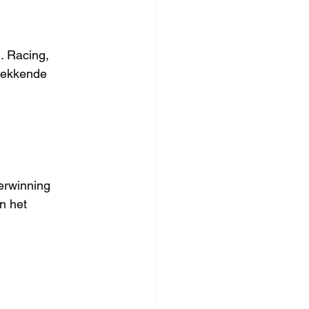
. Racing, 
wekkende 
erwinning 
n het 