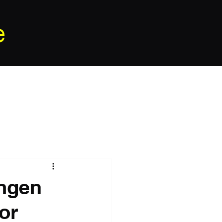
e
ingen
or