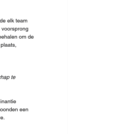
rde elk team 
le voorsprong 
 behalen om de 
plaats, 
hap te 
inantie 
 toonden een 
ve.