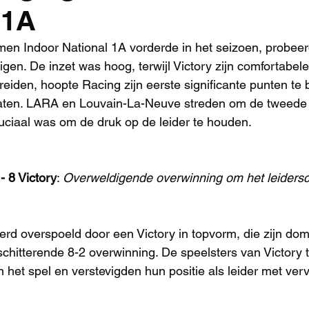
 1A
omen Indoor National 1A vorderde in het seizoen, probee
evigen. De inzet was hoog, terwijl Victory zijn comfortabe
breiden, hoopte Racing zijn eerste significante punten te
rlaten. LARA en Louvain-La-Neuve streden om de tweede 
uciaal was om de druk op de leider te houden.
 8 Victory
: 
Overweldigende overwinning om het leidersc
d overspoeld door een Victory in topvorm, die zijn dom
chitterende 8-2 overwinning. De speelsters van Victory
 het spel en verstevigden hun positie als leider met ver