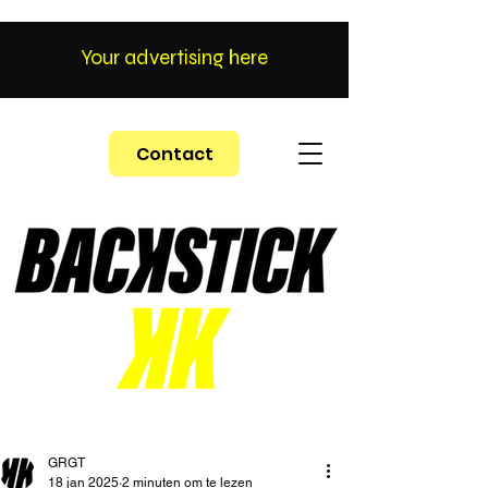
Your advertising here
Contact
GRGT
18 jan 2025
2 minuten om te lezen