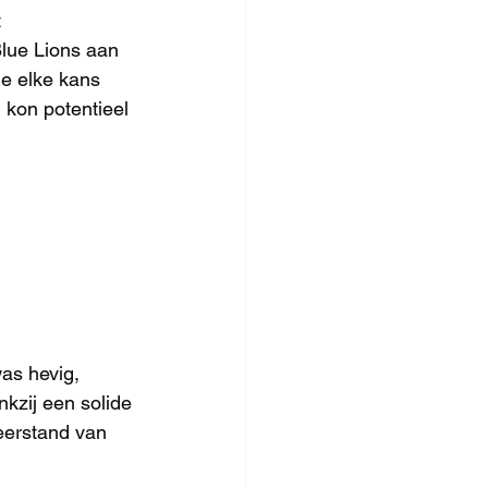
 
lue Lions aan 
ie elke kans 
 kon potentieel 
as hevig, 
kzij een solide 
eerstand van 