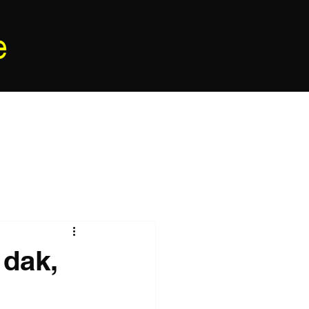
e
 dak,