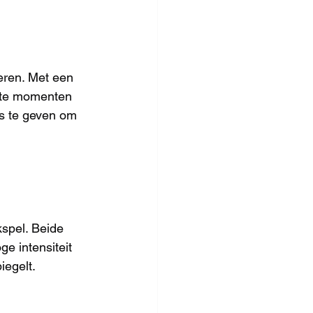
eren. Met een 
ste momenten 
s te geven om 
kspel. Beide 
e intensiteit 
iegelt.