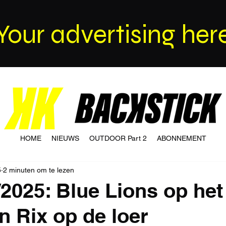
Your advertising her
HOME
NIEUWS
OUTDOOR Part 2
ABONNEMENT
5
2 minuten om te lezen
/2025: Blue Lions op het
n Rix op de loer