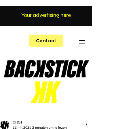
Your advertising here
Contact
GRGT
22 mrt 2025
2 minuten om te lezen