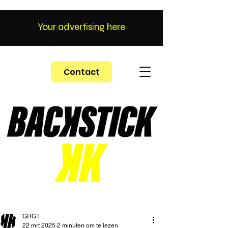
Your advertising here
Contact
GRGT
22 mrt 2025
2 minuten om te lezen