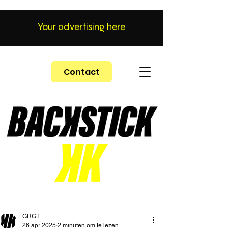
Your advertising here
Contact
GRGT
26 apr 2025
2 minuten om te lezen