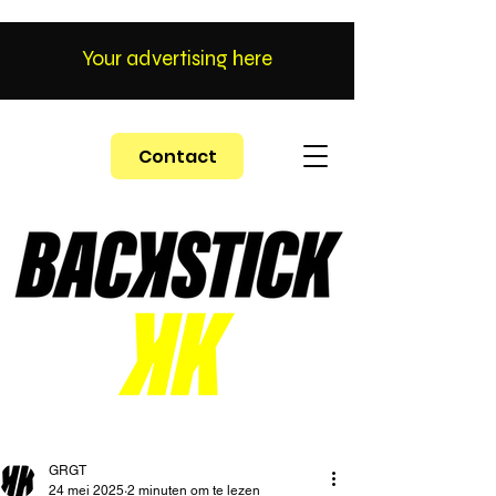
Your advertising here
Contact
GRGT
24 mei 2025
2 minuten om te lezen