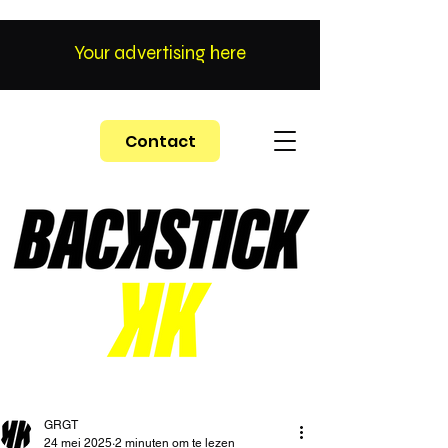
Your advertising here
Contact
GRGT
24 mei 2025
2 minuten om te lezen