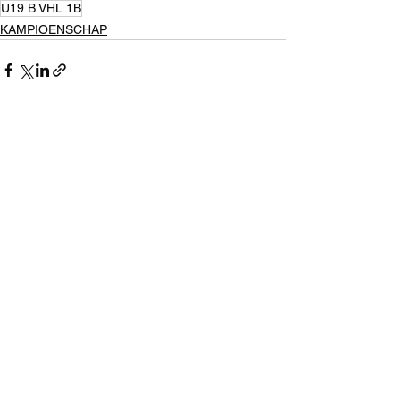
U19 B VHL 1B
KAMPIOENSCHAP
Alles weergeven
Recente blogposts