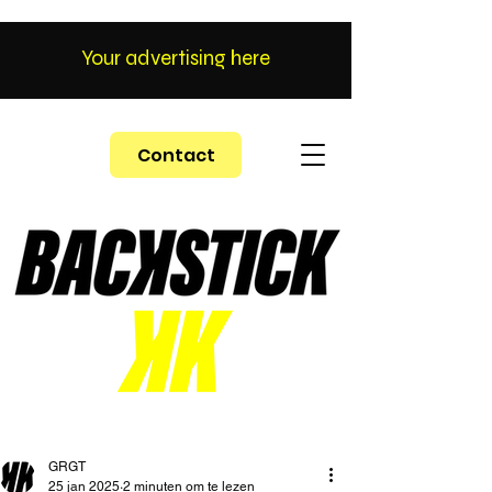
Your advertising here
Contact
GRGT
25 jan 2025
2 minuten om te lezen