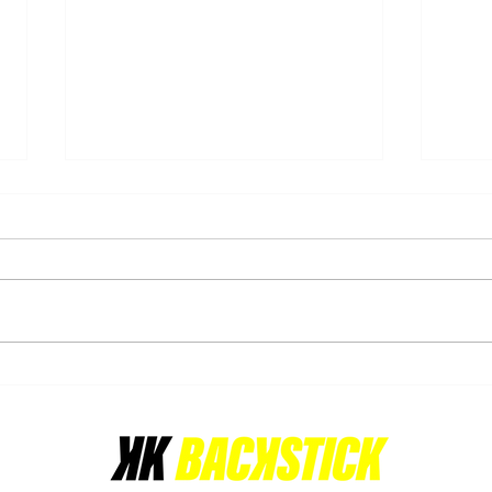
15/02/2025: Gantoise U14B-
16/0
2 kampioen
triom
De U14 Boys Indoor - VHL 1 - A
De da
divisie beleefde een spannende
vol e
dag op 15 februari 2025!
kampi
Naarmate deze serie wedstrijden
- VHL
naderde, was de...
stond