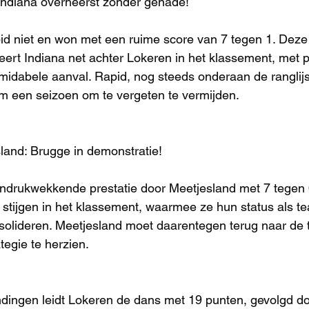
 Indiana overheerst zonder genade!
d niet en won met een ruime score van 7 tegen 1. Deze 
eert Indiana net achter Lokeren in het klassement, met pr
midabele aanval. Rapid, nog steeds onderaan de ranglijst
 een seizoen om te vergeten te vermijden.
land: Brugge in demonstratie!
ndrukwekkende prestatie door Meetjesland met 7 tegen 0
en stijgen in het klassement, waarmee ze hun status als t
solideren. Meetjesland moet daarentegen terug naar de 
tegie te herzien.
dingen leidt Lokeren de dans met 19 punten, gevolgd do