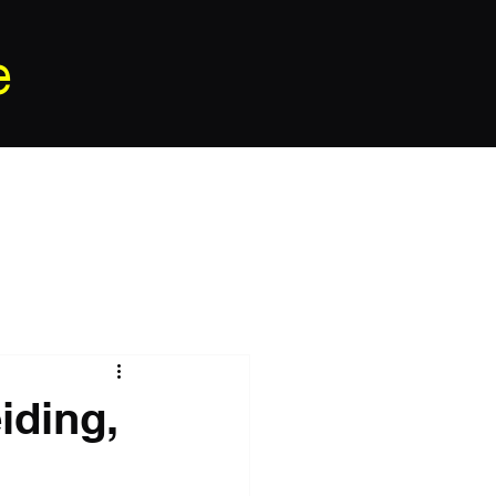
e
iding,