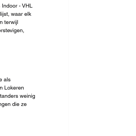
 Indoor - VHL 
jst, waar elk 
 terwijl 
rstevigen, 
e als 
an Lokeren 
tanders weinig 
ngen die ze 