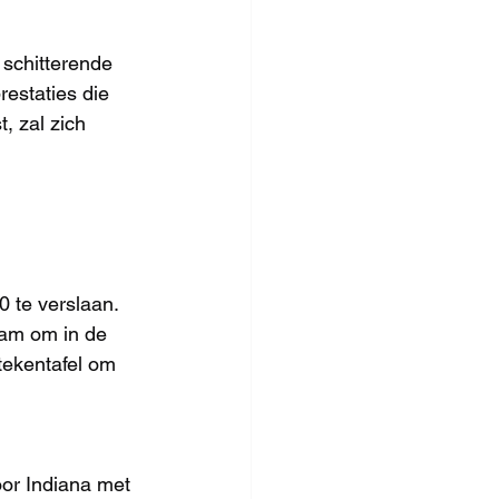
schitterende 
estaties die 
, zal zich 
 te verslaan. 
eam om in de 
tekentafel om 
or Indiana met 