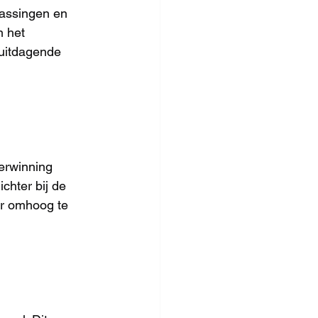
assingen en 
 het 
uitdagende 
erwinning 
hter bij de 
er omhoog te 