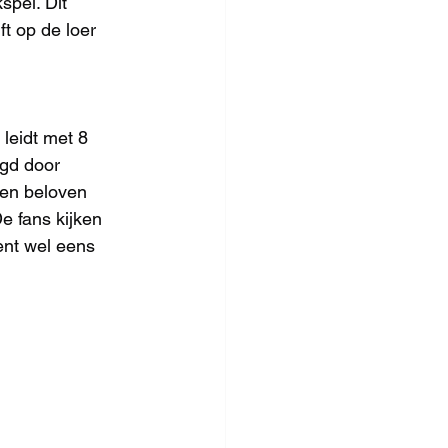
spel. Dit 
t op de loer 
leidt met 8 
gd door 
gen beloven 
 fans kijken 
ent wel eens 