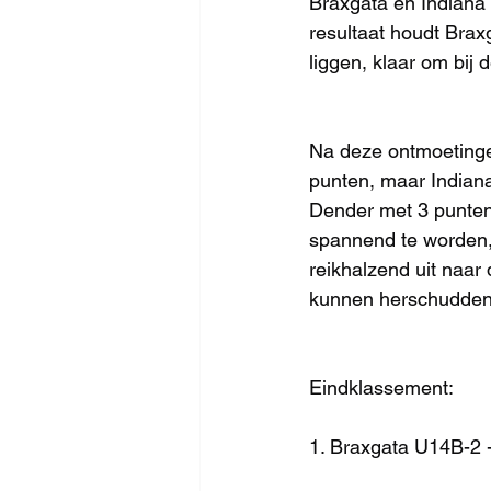
Braxgata en Indiana l
resultaat houdt Braxg
liggen, klaar om bij
Na deze ontmoetingen
punten, maar Indiana
Dender met 3 punten.
spannend te worden,
reikhalzend uit naar
kunnen herschudden
Eindklassement:
1. Braxgata U14B-2 