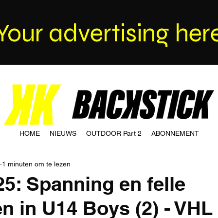
Your advertising her
HOME
NIEUWS
OUTDOOR Part 2
ABONNEMENT
1 minuten om te lezen
25: Spanning en felle
n in U14 Boys (2) - VHL