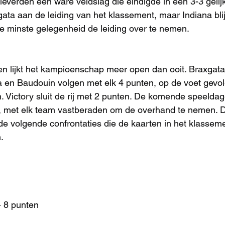
everden een ware veldslag die eindigde in een 3-3 gelijk
ata aan de leiding van het klassement, maar Indiana blijf
 de minste gelegenheid de leiding over te nemen.
 lijkt het kampioenschap meer open dan ooit. Braxgata 
 en Baudouin volgen met elk 4 punten, op de voet gevol
 Victory sluit de rij met 2 punten. De komende speelda
 met elk team vastberaden om de overhand te nemen. De
 de volgende confrontaties die de kaarten in het klassem
.
- 8 punten