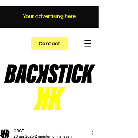
Your advertising here
Contact
GRGT
26 apr 2025
2 minuten om te lezen