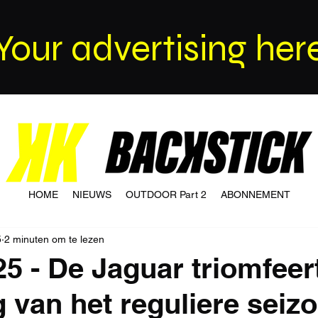
Your advertising her
HOME
NIEUWS
OUTDOOR Part 2
ABONNEMENT
5
2 minuten om te lezen
5 - De Jaguar triomfeert
g van het reguliere seiz