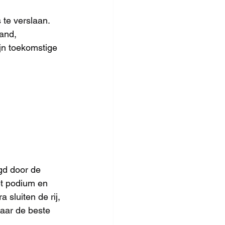
 te verslaan. 
and, 
jn toekomstige 
gd door de 
t podium en 
 sluiten de rij, 
waar de beste 