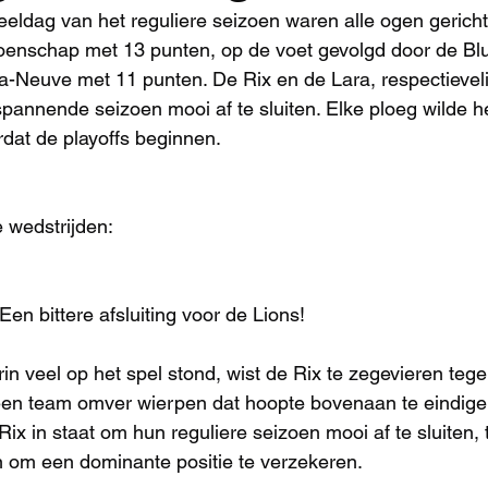
eeldag van het reguliere seizoen waren alle ogen gericht
ioenschap met 13 punten, op de voet gevolgd door de Bl
-Neuve met 11 punten. De Rix en de Lara, respectieveli
spannende seizoen mooi af te sluiten. Elke ploeg wilde h
ordat de playoffs beginnen.
 wedstrijden:
 Een bittere afsluiting voor de Lions!
in veel op het spel stond, wist de Rix te zegevieren teg
een team omver wierpen dat hoopte bovenaan te eindige
Rix in staat om hun reguliere seizoen mooi af te sluiten, t
n om een dominante positie te verzekeren.