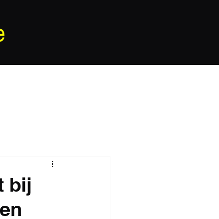
e
 bij
oen