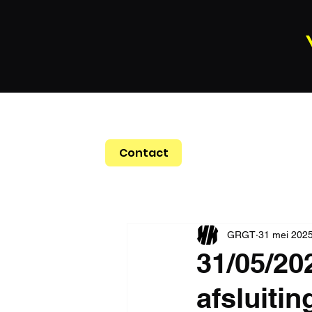
Contact
GRGT
31 mei 202
31/05/202
afsluitin