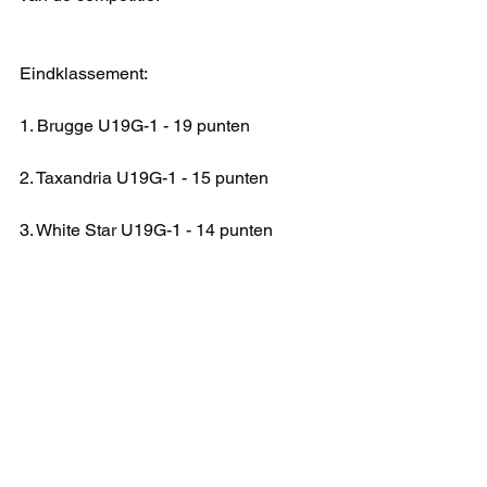
Eindklassement:
1. Brugge U19G-1 - 19 punten
2. Taxandria U19G-1 - 15 punten
3. White Star U19G-1 - 14 punten
4. Mol U19G-1 - 14 punten
5. Lokeren U19G-1 - 11 punten
6. Embourg U19G-1 - 6 punten
KAMPIOENSCHAP