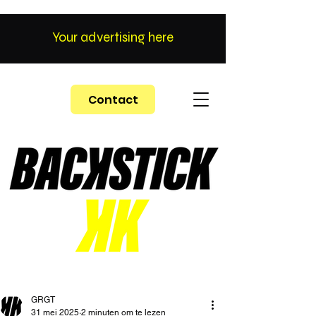
Your advertising here
Contact
GRGT
31 mei 2025
2 minuten om te lezen