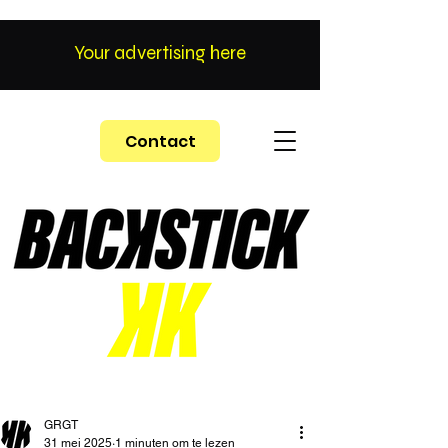
Your advertising here
Contact
GRGT
31 mei 2025
1 minuten om te lezen