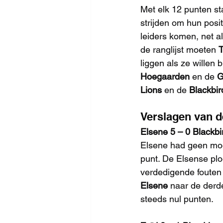
Met elk 12 punten st
strijden om hun posi
leiders komen, net al
de ranglijst moeten 
T
liggen als ze willen 
Hoegaarden
 en de 
G
Lions
 en de 
Blackbir
Verslagen van 
Elsene 5 – 0 Blackbi
Elsene had geen moe
punt. De Elsense plo
verdedigende fouten 
Elsene
 naar de derde
steeds nul punten.