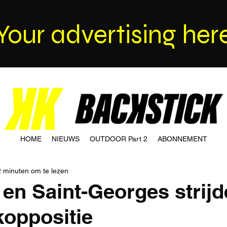
Your advertising her
HOME
NIEUWS
OUTDOOR Part 2
ABONNEMENT
2 minuten om te lezen
x en Saint-Georges strij
koppositie