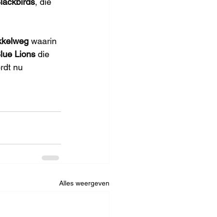
lackbirds
, die 
kkelweg
 waarin 
lue Lions
 die 
rdt nu 
Alles weergeven