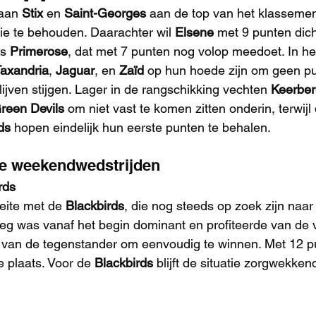
aan 
Stix
 en 
Saint-Georges
 aan de top van het klassemen
tie te behouden. Daarachter wil 
Elsene
 met 9 punten dich
s 
Primerose
, dat met 7 punten nog volop meedoet. In h
axandria
, 
Jaguar
, en 
Zaïd
 op hun hoede zijn om geen pu
blijven stijgen. Lager in de rangschikking vechten 
Keerbe
reen Devils
 om niet vast te komen zitten onderin, terwijl
ds
 hopen eindelijk hun eerste punten te behalen.
de weekendwedstrijden
rds
ite met de 
Blackbirds
, die nog steeds op zoek zijn naar
eg was vanaf het begin dominant en profiteerde van de 
van de tegenstander om eenvoudig te winnen. Met 12 pun
 plaats. Voor de 
Blackbirds
 blijft de situatie zorgwekke