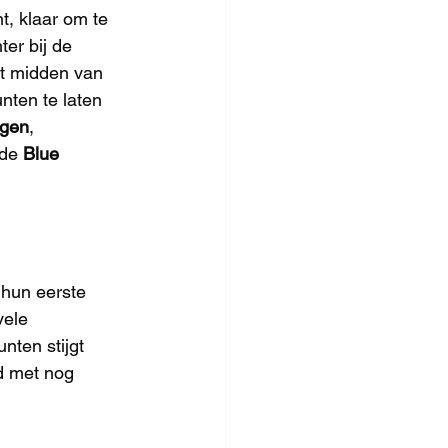
t, klaar om te 
ter bij de 
et midden van 
nten te laten 
rgen
, 
 de 
Blue 
 hun eerste 
vele 
ten stijgt 
nd met nog 