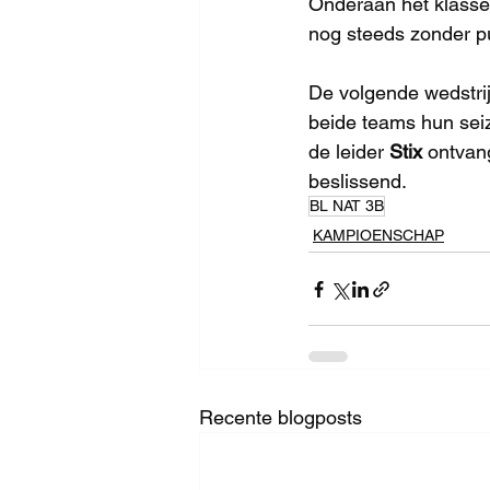
Onderaan het klassem
nog steeds zonder pu
De volgende wedstrij
beide teams hun seiz
de leider 
Stix
 ontvan
beslissend.
BL NAT 3B
KAMPIOENSCHAP
Recente blogposts