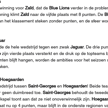
s
winning voor 
Zaïd
, dat de 
Blue Lions
 verder in de proble
ning klimt 
Zaïd
 naar de vijfde plaats met 8 punten. De 
B
an het klassement steken zonder punten, en de sfeer wor
uar
e de hele wedstrijd tegen een zwak 
Jaguar
. De drie pu
e
 zijn vierde plaats versterkt en de druk op de topteams 
unten blijft hangen, worden de ambities voor het seizoen 
aken.
4 Hoegaarden
dstrijd tussen 
Saint-Georges
 en 
Hoegaarden
! Beide te
r geen duimbreed toe. 
Saint-Georges
 behoudt de tweede
jkspel toont aan dat ze niet onoverwinnelijk zijn. 
Hoegaa
aat nu op 4 punten, maar blijft in de onderste regionen v