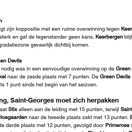
n
igt zijn koppositie met een ruime overwinning tegen 
Kee
sterk en gaf de tegenstander geen kans. 
Keerbergen
 bli
gradatiezone gevaarlijk dichtbij komen.
en Devils
 nodig was in een eenvoudige overwinning op de 
Green 
kel
 naar de zesde plaats met 7 punten. De 
Green Devils
s 1 punt sinds het begin van het seizoen.
ding, Saint-Georges moet zich herpakken
aat 
Stix
 alleen aan de leiding met 15 punten, terwijl 
Sain
Hoegaarden
 naar de tweede plaats zakt met 13 punten. 
de derde plaats met 12 punten, gevolgd door 
Primerose
 