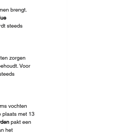
men brengt. 
lue 
dt steeds 
nten zorgen 
behoudt. Voor 
steeds 
ams vochten 
 plaats met 13 
rden
 pakt een 
an het 