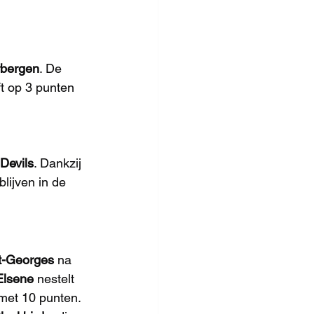
rbergen
. De 
jft op 3 punten 
Devils
. Dankzij 
 blijven in de 
t-Georges
 na 
Elsene
 nestelt 
met 10 punten. 