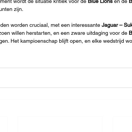
ent wordt de situatie kritiek voor de 
Blue Lions
 en de 
B
nten zijn. 
den worden cruciaal, met een interessante 
Jaguar – Su
oen willen herstarten, en een zware uitdaging voor de 
B
gen. Het kampioenschap blijft open, en elke wedstrijd wo