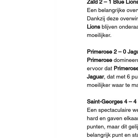
Zaïd 2 – 1 Blue Lion
Een belangrijke over
Dankzij deze overwin
Lions
 blijven ondera
moeilijker.
Primerose 2 – 0 Jag
Primerose
 domineerd
ervoor dat 
Primeros
Jaguar
, dat met 6 p
moeilijker waar te m
Saint-Georges 4 – 
Een spectaculaire we
hard en gaven elkaa
punten, maar dit geli
belangrijk punt en st