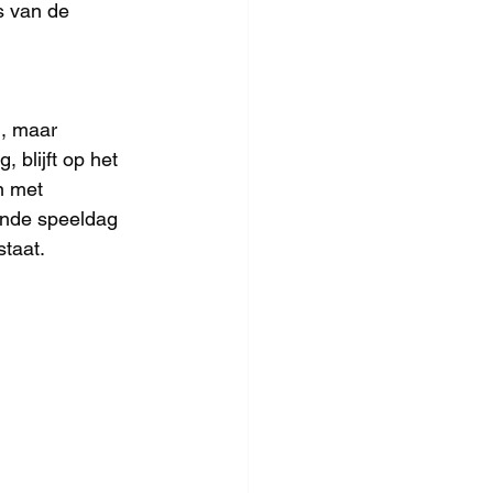
s van de 
n, maar 
 blijft op het 
n met 
gende speeldag 
taat.