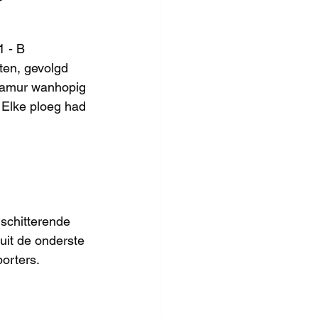
 - B 
ten, gevolgd 
Namur wanhopig 
 Elke ploeg had 
schitterende 
uit de onderste 
porters.