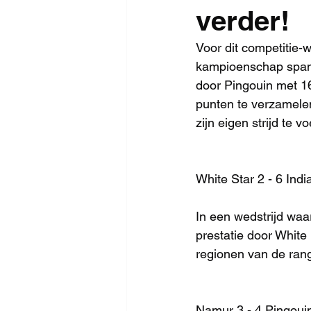
verder!
Voor dit competitie-
kampioenschap spann
door Pingouin met 1
punten te verzamelen
zijn eigen strijd te 
White Star 2 - 6 Indi
In een wedstrijd waa
prestatie door White
regionen van de rang
Namur 3 - 4 Pingouin