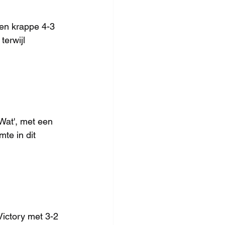
en krappe 4-3 
terwijl 
Wat', met een 
te in dit 
ictory met 3-2 