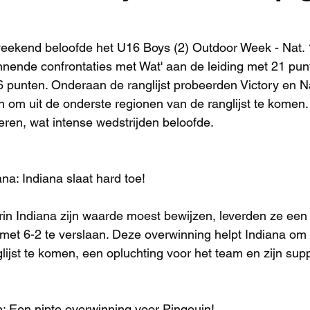
weekend beloofde het U16 Boys (2) Outdoor Week - Nat. 1
ende confrontaties met Wat' aan de leiding met 21 pun
6 punten. Onderaan de ranglijst probeerden Victory en 
 om uit de onderste regionen van de ranglijst te komen.
voeren, wat intense wedstrijden beloofde.
ana: Indiana slaat hard toe!
rin Indiana zijn waarde moest bewijzen, leverden ze een 
 met 6-2 te verslaan. Deze overwinning helpt Indiana om 
lijst te komen, een opluchting voor het team en zijn sup
: Een nipte overwinning voor Pingouin!