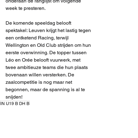
onderaan de ranglijst om volgende 
week te presteren.
De komende speeldag belooft 
spektakel: Leuven krijgt het lastig tegen 
een ontketend Racing, terwijl 
Wellington en Old Club strijden om hun 
eerste overwinning. De topper tussen 
Léo en Orée belooft vuurwerk, met 
twee ambitieuze teams die hun plaats 
bovenaan willen versterken. De 
zaalcompetitie is nog maar net 
begonnen, maar de spanning is al te 
snijden!
IN U19 B DH B
INDOOR 24-25