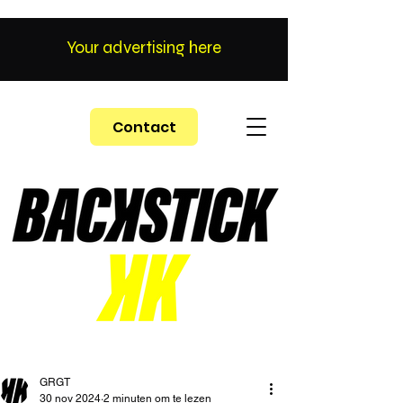
Your advertising here
Contact
GRGT
30 nov 2024
2 minuten om te lezen