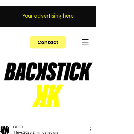
Your advertising here
Contact
GRGT
1 févr. 2025
2 min de lecture