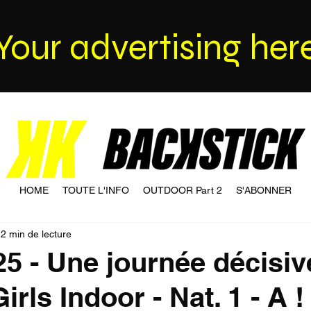
Your advertising her
HOME
TOUTE L'INFO
OUTDOOR Part 2
S'ABONNER
2 min de lecture
25 - Une journée décisiv
irls Indoor - Nat. 1 - A !