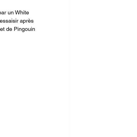
par un White 
essaisir après 
 et de Pingouin 