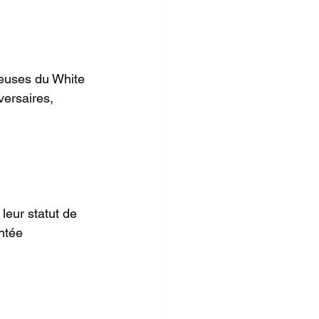
euses du White 
versaires, 
leur statut de 
ntée 