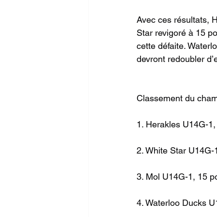
Avec ces résultats, H
Star revigoré à 15 po
cette défaite. Waterl
devront redoubler d’e
Classement du cham
1. Herakles U14G-1,
2. White Star U14G-1
3. Mol U14G-1, 15 po
4. Waterloo Ducks U