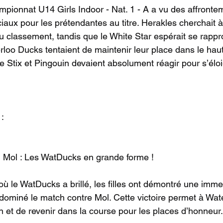
pionnat U14 Girls Indoor - Nat. 1 - A a vu des affrontem
iaux pour les prétendantes au titre. Herakles cherchait 
u classement, tandis que le White Star espérait se rappr
loo Ducks tentaient de maintenir leur place dans le haut
e Stix et Pingouin devaient absolument réagir pour s’élo
:
1 Mol : Les WatDucks en grande forme !
ù le WatDucks a brillé, les filles ont démontré une imm
 dominé le match contre Mol. Cette victoire permet à Wat
n et de revenir dans la course pour les places d’honneur.