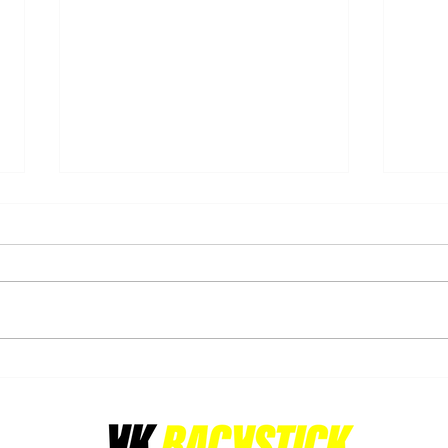
16/02/2025 - Orée triomphe
15/0
et s'empare du titre de
cour
championne!
pana
La journée du 16 février 2025
Les j
s'annonçait décisive pour le
divis
championnat U16 Girls Indoor -
- B s
LFH 1 - A. En tête du classement,
pour 
l'Orée,...
enjeu