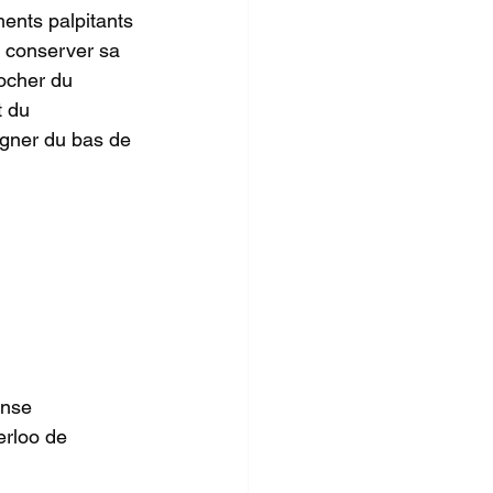
ents palpitants 
à conserver sa 
ocher du 
 du 
igner du bas de 
ense 
erloo de 